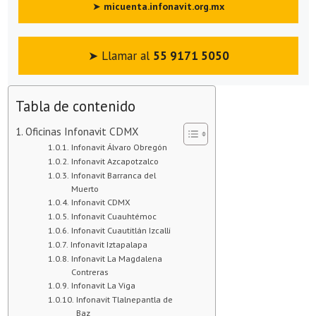
➤
micuenta.infonavit.org.mx
➤ Llamar al
55 9171 5050
Tabla de contenido
Oficinas Infonavit CDMX
Infonavit Álvaro Obregón
Infonavit Azcapotzalco
Infonavit Barranca del
Muerto
Infonavit CDMX
Infonavit Cuauhtémoc
Infonavit Cuautitlán Izcalli
Infonavit Iztapalapa
Infonavit La Magdalena
Contreras
Infonavit La Viga
Infonavit Tlalnepantla de
Baz