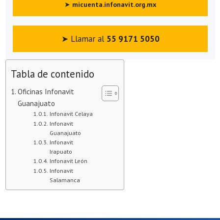
➤
micuenta.infonavit.org.mx
➤ Llamar al
55 9171 5050
Tabla de contenido
Oficinas Infonavit
Guanajuato
Infonavit Celaya
Infonavit
Guanajuato
Infonavit
Irapuato
Infonavit León
Infonavit
Salamanca