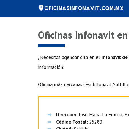
Saltar
al
contenido
Oficinas Infonavit en 
¿Necesitas agendar cita en el
Infonavit de 
información:
Oficina más cercana:
Cesi Infonavit Saltillo.
Dirección:
José Maria La Fragua, Ex
Código Postal:
25280
Ciudad:
Saltillo