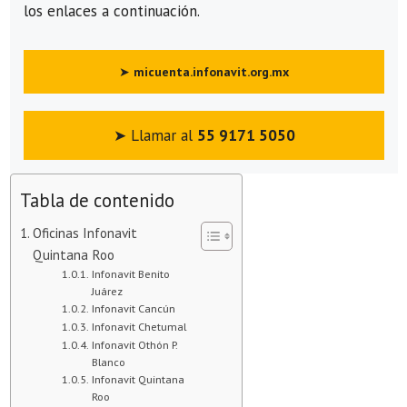
los enlaces a continuación.
➤
micuenta.infonavit.org.mx
➤ Llamar al
55 9171 5050
Tabla de contenido
Oficinas Infonavit
Quintana Roo
Infonavit Benito
Juárez
Infonavit Cancún
Infonavit Chetumal
Infonavit Othón P.
Blanco
Infonavit Quintana
Roo