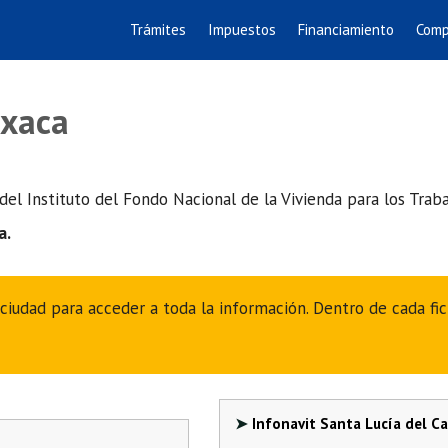
Trámites
Impuestos
Financiamiento
Comp
axaca
 del Instituto del Fondo Nacional de la Vivienda para los Tra
a.
 ciudad para acceder a toda la información. Dentro de cada fi
Infonavit Santa Lucía del C