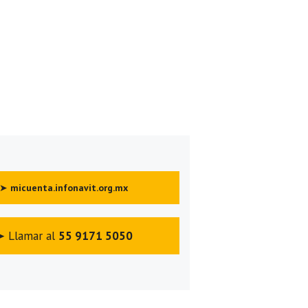
➤
micuenta.infonavit.org.mx
➤ Llamar al
55 9171 5050