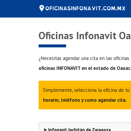
Saltar
al
contenido
Oficinas Infonavit O
¿Necesitas agendar una cita en las oficinas
oficinas INFONAVIT en el estado de Oaxac
Simplemente, selecciona la oficina de tu
horario, teléfono y como agendar cita.
Infonavit Juchitán de Zaragoza