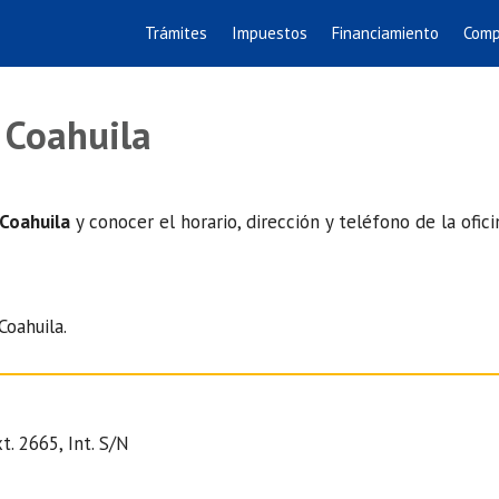
Trámites
Impuestos
Financiamiento
Comp
n Coahuila
 Coahuila
y conocer el horario, dirección y teléfono de la ofic
Coahuila.
t. 2665, Int. S/N