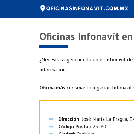
Saltar
al
contenido
Oficinas Infonavit e
¿Necesitas agendar cita en el
Infonavit de
información:
Oficina más cercana:
Delegacion Infonavit 
Dirección:
José María La Fragua, Ex
Código Postal:
25280
Ciudad:
Coahuila