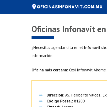
Saltar
al
contenido
Oficinas Infonavit e
¿Necesitas agendar cita en el
Infonavit d
información:
Oficina más cercana:
Cesi Infonavit Ahome.
Dirección:
Av. Heriberto Valdez, Ext
Código Postal:
81200
Ciudad:
Ahome