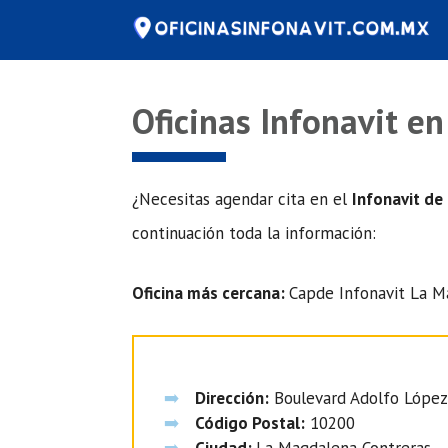
Saltar
al
contenido
Oficinas Infonavit e
¿Necesitas agendar cita en el
Infonavit de
continuación toda la información:
Oficina más cercana:
Capde Infonavit La M
Dirección:
Boulevard Adolfo López 
Código Postal:
10200
Ciudad:
La Magdalena Contreras