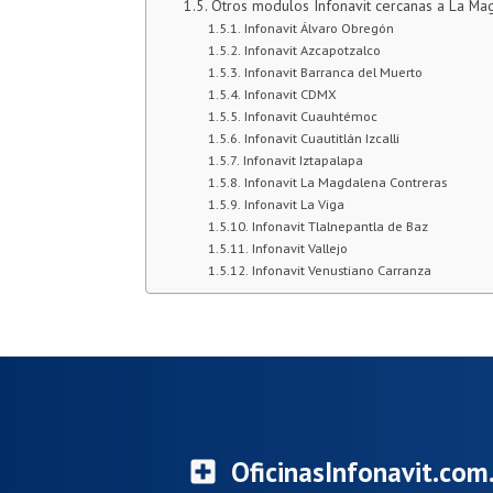
Otros modulos Infonavit cercanas a La Ma
Infonavit Álvaro Obregón
Infonavit Azcapotzalco
Infonavit Barranca del Muerto
Infonavit CDMX
Infonavit Cuauhtémoc
Infonavit Cuautitlán Izcalli
Infonavit Iztapalapa
Infonavit La Magdalena Contreras
Infonavit La Viga
Infonavit Tlalnepantla de Baz
Infonavit Vallejo
Infonavit Venustiano Carranza
OficinasInfonavit.co