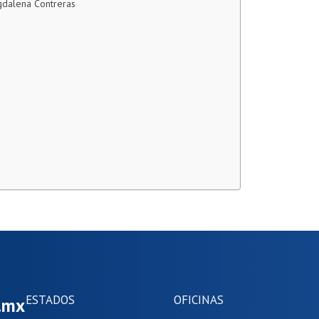
gdalena Contreras
ESTADOS
OFICINAS
m.mx