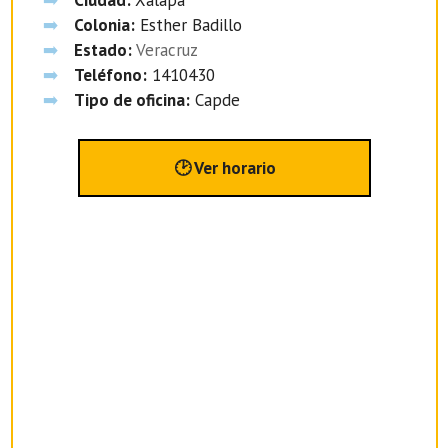
Ciudad:
Xalapa
Colonia:
Esther Badillo
Estado:
Veracruz
Teléfono:
1410430
Tipo de oficina:
Capde
🕑 Ver horario